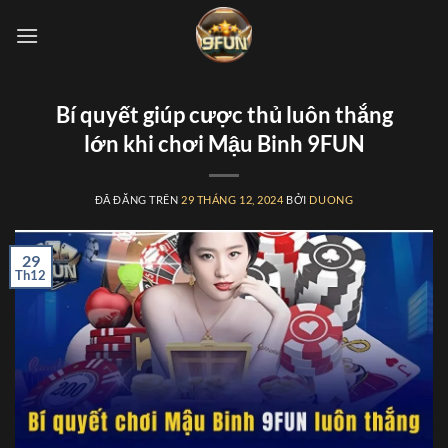
Chuyển
đến
nội
dung
Bí quyết giúp cược thủ luôn thắng
lớn khi chơi Mậu Binh 9FUN
ĐÃ ĐĂNG TRÊN
29 THÁNG 12, 2024
BỞI
DUONG
29
Th12