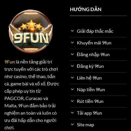
HƯỚNG DẪN
Giải đáp thắc mắc
Khuyến mãi 9fun
Đăng nhập 9fun
9Fun
là nền tảng giải trí
Đăng ký 9fun
trực tuyến với các trò chơi
như casino, thể thao, bắn
Liên hệ 9fun
cá, game bài và xổ số. Được
Nạp tiền 9fun
cấp phép uy tín từ
PAGCOR, Curacao và
Rút tiền 9fun
Malta, 9Fun đảm bảo trải
Tải app 9fun
nghiệm an toàn và luôn có
ưu đãi hấp dẫn cho người
Site map
chơi.