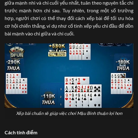
giữa mạnh nhì và chi cuối yếu nhất, tuân theo nguyên tắc chi
trước mạnh hơn chi sau. Tuy nhiên, trong một số trường
hợp, người chơi có thể thay đổi cách xếp bài để tối ưu hóa
cơ hội chiến thắng, ví dụ như cố tình xếp yếu chi đầu để dồn
bài mạnh vào chi giữa và chi cuối.
Xếp bài chuẩn sẽ giúp việc chơi Mậu Binh thuận lợi hơn
Cách tính điểm