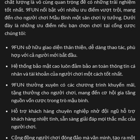
chất lượng là vô cùng quan trọng để có những trải nghiệm
tốt nhất. 9FUN nổi bật với nhiều ưu điểm vượt trội, mang
đến cho người chơi Mậu Binh một sân chơi lý tưởng. Dưới
đây là những ưu điểm nếu bạn chọn chơi tại cổng cược
chúng tôi:
9FUN sở hữu giao diện thân thiện, dễ dàng thao tác, phù
hợp với cả người mới bắt đầu.
Hệ thống bảo mật cao luôn đảm bảo an toàn thông tin cá
nhân và tài khoản của người chơi một cách tốt nhất.
9FUN thường xuyên có các chương trình khuyến mãi,
tặng thưởng cho người chơi, mang đến cơ hội gia tăng
nguồn vốn cược trong trò mậu binh.
Hỗ trợ khách hàng chuyên nghiệp nhờ đội ngũ hỗ trợ
khách hàng nhiệt tình, sẵn sàng giải đáp mọi thắc mắc của
người chơi.
Cộng đồng người chơi đông đảo mà văn minh, tạo ra một