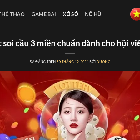
THỂ THAO
GAME BÀI
XỔ SỐ
NỔ HŨ
t soi cầu 3 miền chuẩn dành cho hội v
ĐÃ ĐĂNG TRÊN
30 THÁNG 12, 2024
BỞI
DUONG