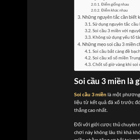
Điểm giống nhau
Điểm khác nhau
Những nguyên tắc cần biết k
Sử dụng nguyên tắc cầu 
Soi cầu 3 miền với nguyê
Không sử dụng yếu tố tâ
Những mẹo soi cầu 3 miền c
Soi cầu bắt càng đề bạc
Soi cầu xổ số miền Trun
Chốt số giờ vàng khi so
Soi cầu 3 miền là g
Soi cầu 3 miền
là một phương 
liệu từ kết quả đã xổ trước đ
thắng cao nhất.
Đối với giới cược thủ chuyên 
chơi này không lâu thì khá kh
miền nhằm tăng cơ hội trúng 