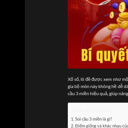
Xổ số, lô đề được xem như một
gia bộ môn này không hề dễ dàn
cầu 3 miền hiệu quả, giúp nâng
Table of Contents
Soi cầu 3 miền là gì?
Điểm giống và khác nhau củ