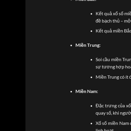
Kết quả xổ số miền
đề bạch thủ – mộ
Kết quả miền Bắc 
Miền Trung:
Soi cầu miền Tru
sự tương hợp hoặ
Miền Trung có ít 
Miền Nam:
Đặc trưng của xổ
quay số, khi ngườ
Xổ số miền Nam c
linh hoạt.