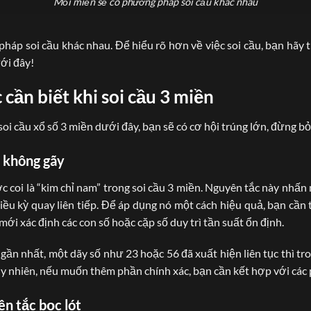
Mỗi miền sẽ có phương pháp soi cầu khác nhau
pháp soi cầu khác nhau. Để hiểu rõ hơn về việc soi cầu, bạn hã
ới đây!
cần biết khi soi cầu 3 miền
soi cầu xổ số 3 miền dưới đây, bạn sẽ có cơ hội trúng lớn, đừng bỏ
 không gãy
 coi là “kim chỉ nam” trong soi cầu 3 miền. Nguyên tắc này nhấ
ều kỳ quay liên tiếp. Để áp dụng nó một cách hiệu quả, bạn cần ti
mới xác định các con số hoặc cặp số duy trì tần suất ổn định.
 gần nhất, một dãy số như 23 hoặc 56 đã xuất hiện liên tục thì tr
Tuy nhiên, nếu muốn thêm phần chính xác, bạn cần kết hợp với các
ên tắc bọc lót