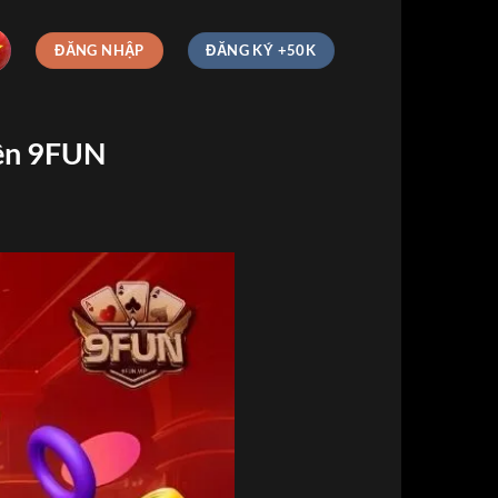
ĐĂNG NHẬP
ĐĂNG KÝ +50K
iên 9FUN