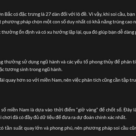
 Bắc có đặc trưng là 27 dàn đối với lô đề. Vì vậy, khi soi cầu, bạ
t phương pháp chọn một con số duy nhất có khả năng trúng cao n
thường ổn định và có xu hướng lặp lại, qua đó giúp bạn dễ dàng p
ng thường sử dụng ngũ hành và các yếu tố phong thủy để phân tí
c tương sinh trong ngũ hành.
đài quay hơn so với miền Nam, nên việc phân tích cũng cần tập tru
 số miền Nam là dựa vào thời điểm “giờ vàng” để chốt số. Đây l
i chơi đã có đầy đủ dữ liệu để đưa ra dự đoán chính xác nhất.
ó tần suất quay lớn và phong phú, nên phương pháp soi cầu cũn