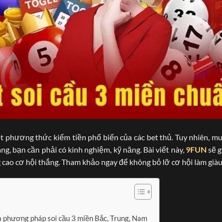
 phương thức kiếm tiền phổ biến của các bet thủ. Tuy nhiên, m
g, bạn cần phải có kinh nghiệm, kỹ năng. Bài viết này,
9FUN
sẽ g
 cao cơ hội thắng. Tham khảo ngay để không bỏ lỡ cơ hội làm giàu
a phương pháp soi cầu 3 miền Bắc, Trung, Nam