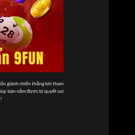
uốn giành chiến thắng khi tham
iúp bạn nắm được bí quyết soi
!